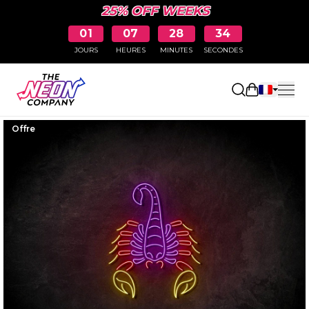
25% OFF WEEKS
01
07
28
33
JOURS
HEURES
MINUTES
SECONDES
Ouvrir le p
Offre