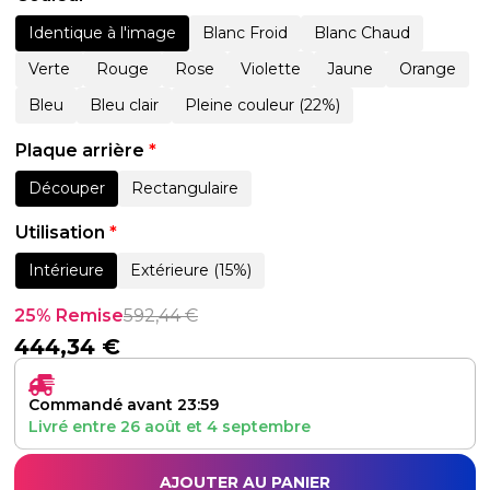
Identique à l'image
Blanc Froid
Blanc Chaud
Verte
Rouge
Rose
Violette
Jaune
Orange
Bleu
Bleu clair
Pleine couleur (22%)
Plaque arrière
*
Découper
Rectangulaire
Utilisation
*
Intérieure
Extérieure (15%)
25% Remise
592,44
€
444,34
€
Commandé avant 23:59
Livré entre
26 août
et
4 septembre
AJOUTER AU PANIER