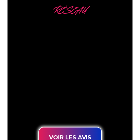
RÉSEAU
Nous comptons parmi
nos clients
Les spécialistes du néon de The Neon
Company sont disposés à transformer le
nom de votre entreprise, votre logo ou
votre marque en éclairage au néon
d’une manière atmosphérique et
puissante. Grâce à notre clientèle de
plus de 5000 entreprises et marques
connues, vous êtes au bon endroit
pour trouver une Enseigne Lumineuse
durable au prix le plus bas garanti.
VOIR LES AVIS