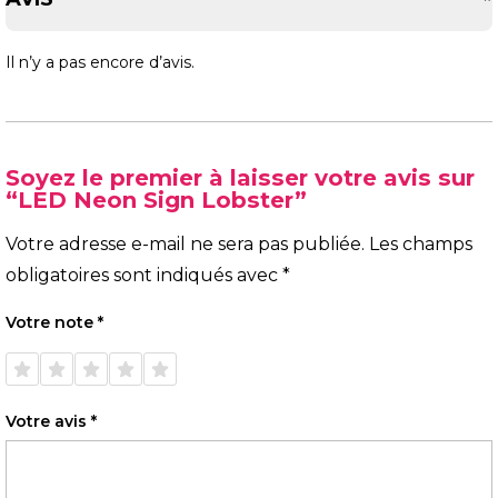
Il n’y a pas encore d’avis.
Soyez le premier à laisser votre avis sur
“LED Neon Sign Lobster”
Votre adresse e-mail ne sera pas publiée.
Les champs
obligatoires sont indiqués avec
*
Votre note
*
1 étoile
2 étoiles
3 étoiles
4 étoiles
5 étoiles
sur 5
sur 5
sur 5
sur 5
sur 5
Votre avis
*