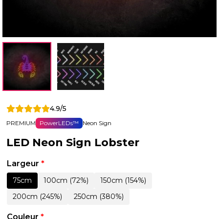
4.9/5
PREMIUM
PowerLEDs™
Neon Sign
LED Neon Sign Lobster
Largeur
*
75cm
100cm (72%)
150cm (154%)
200cm (245%)
250cm (380%)
Couleur
*