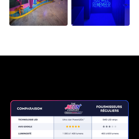
Pourquoi une enseigne au
néon de The Neon Company?