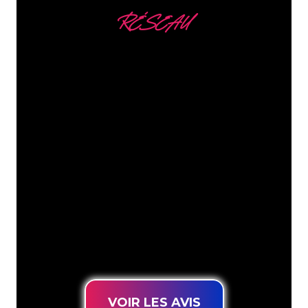
RÉSEAU
Nous comptons parmi
nos clients
Les spécialistes du néon de The Neon
Company sont disposés à transformer le
nom de votre entreprise, votre logo ou
votre marque en éclairage au néon
d’une manière atmosphérique et
puissante. Grâce à notre clientèle de
plus de 5000 entreprises et marques
connues, vous êtes au bon endroit
pour trouver une Enseigne Lumineuse
durable au prix le plus bas garanti.
VOIR LES AVIS