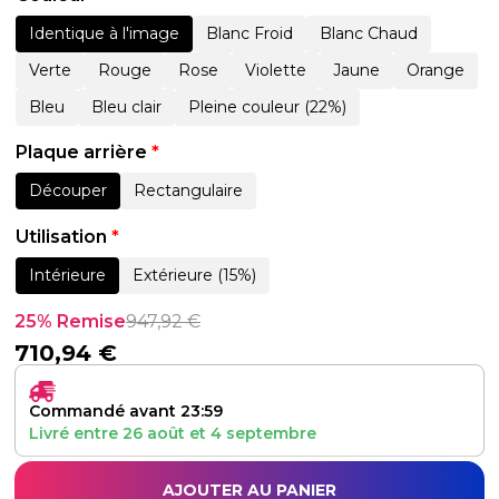
Identique à l'image
Blanc Froid
Blanc Chaud
Verte
Rouge
Rose
Violette
Jaune
Orange
Bleu
Bleu clair
Pleine couleur (22%)
Plaque arrière
*
Découper
Rectangulaire
Utilisation
*
Intérieure
Extérieure (15%)
25% Remise
947,92
€
710,94
€
Commandé avant 23:59
Livré entre
26 août
et
4 septembre
AJOUTER AU PANIER