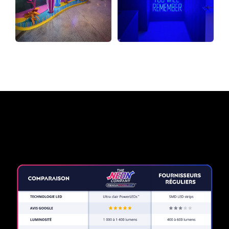
Pourquoi une enseigne au
néon de The Neon Company?