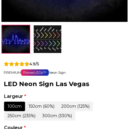
4.9/5
PREMIUM
PowerLEDs™
Neon Sign
LED Neon Sign Las Vegas
Largeur
*
100cm
150cm (60%)
200cm (125%)
250cm (235%)
300cm (330%)
Couleur
*