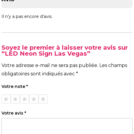
Il n’y a pas encore d’avis.
Soyez le premier à laisser votre avis sur
“LED Neon Sign Las Vegas”
Votre adresse e-mail ne sera pas publiée.
Les champs
obligatoires sont indiqués avec
*
Votre note
*
1 étoile
2 étoiles
3 étoiles
4 étoiles
5 étoiles
sur 5
sur 5
sur 5
sur 5
sur 5
Votre avis
*