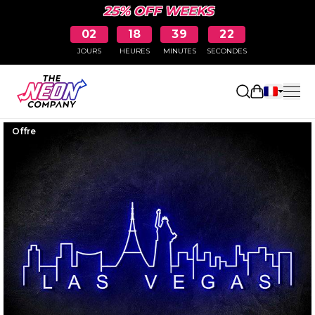
25% OFF WEEKS
02
18
39
22
JOURS
HEURES
MINUTES
SECONDES
Ouvrir le p
Offre