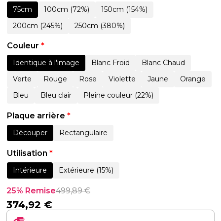
75cm
100cm (72%)
150cm (154%)
200cm (245%)
250cm (380%)
Couleur
*
Identique à l'image
Blanc Froid
Blanc Chaud
Verte
Rouge
Rose
Violette
Jaune
Orange
Bleu
Bleu clair
Pleine couleur (22%)
Plaque arrière
*
Découper
Rectangulaire
Utilisation
*
Intérieure
Extérieure (15%)
25% Remise
499,89
€
374,92
€