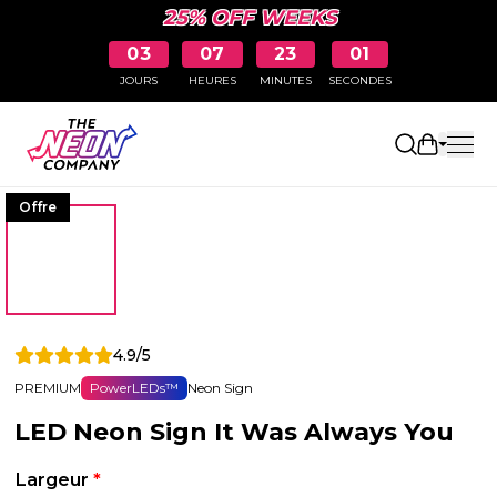
25% OFF WEEKS
03
07
23
00
JOURS
HEURES
MINUTES
SECONDES
Ouvrir le
Offre
4.9/5
PREMIUM
PowerLEDs™
Neon Sign
LED Neon Sign It Was Always You
Largeur
*