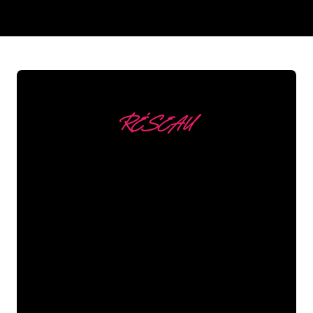
REGULAR
SUPPLIERS
RÉSEAU
Nous comptons parmi
nos clients
Les spécialistes du néon de The Neon
Company sont disposés à transformer le
nom de votre entreprise, votre logo ou
votre marque en éclairage au néon
d’une manière atmosphérique et
puissante. Grâce à notre clientèle de
plus de 5000 entreprises et marques