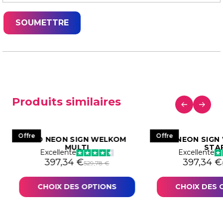
Produits similaires
Offre
Offre
LED NEON SIGN WELKOM
LED NEON SIGN
MULTI
STA
Excellente
Excellente
543,40 €.
7,55 €.
Le prix initial était : 529,78 €.
Le prix actuel est : 397,34 €.
Le prix in
Le prix a
397,34
€
397,34
€
529,78
€
CHOIX DES OPTIONS
CHOIX DES 