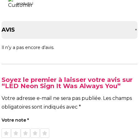
produits !
AVIS
Il n’y a pas encore d’avis.
Soyez le premier à laisser votre avis sur
“LED Neon Sign It Was Always You”
Votre adresse e-mail ne sera pas publiée.
Les champs
obligatoires sont indiqués avec
*
Votre note
*
1 étoile
2 étoiles
3 étoiles
4 étoiles
5 étoiles
sur 5
sur 5
sur 5
sur 5
sur 5