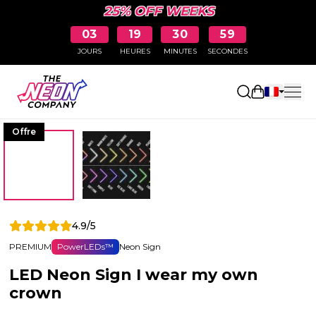
25% OFF WEEKS
03
19
30
58
JOURS
HEURES
MINUTES
SECONDES
Ouvrir le p
Offre
4.9/5
PREMIUM
PowerLEDs™
Neon Sign
LED Neon Sign I wear my own
crown