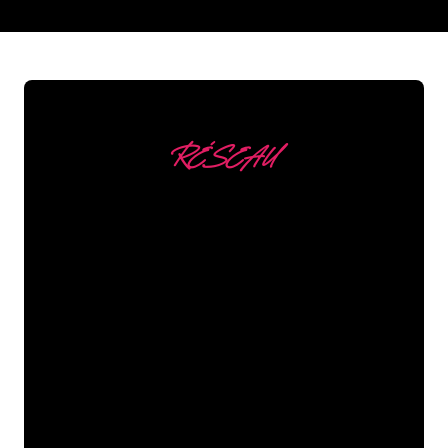
REGULAR
SUPPLIERS
RÉSEAU
Nous comptons parmi
nos clients
Les spécialistes du néon de The Neon
Company sont disposés à transformer le
nom de votre entreprise, votre logo ou
votre marque en éclairage au néon
d’une manière atmosphérique et
puissante. Grâce à notre clientèle de
plus de 5000 entreprises et marques
connues, vous êtes au bon endroit