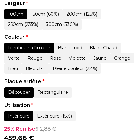
Largeur
*
100cm
150cm (60%)
200cm (125%)
250cm (235%)
300cm (330%)
Couleur
*
Identique à l'image
Blanc Froid
Blanc Chaud
Verte
Rouge
Rose
Violette
Jaune
Orange
Bleu
Bleu clair
Pleine couleur (22%)
Plaque arrière
*
Découper
Rectangulaire
Utilisation
*
Intérieure
Extérieure (15%)
25% Remise
612,88
€
459,66
€