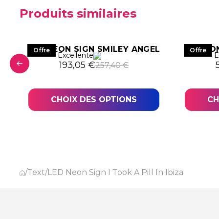
Produits similaires
S
LED NEON SIGN SMILEY ANGEL
NEO
Offre
Offre
Excellente
E
Le prix initial était : 257,40 €.
Le prix actuel est : 193,05 €.
L
L
193,05
€
257,40
€
06,44 €.
,83 €.
CHOIX DES OPTIONS
CH
/
Text
/
LED Neon Sign I Took A Pill In Ibiza