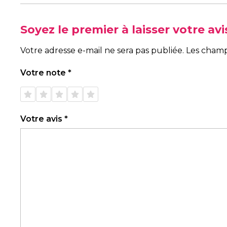
Soyez le premier à laisser votre avi
Votre adresse e-mail ne sera pas publiée.
Les champ
Votre note
*
1 étoile
2 étoiles
3 étoiles
4 étoiles
5 étoiles
sur 5
sur 5
sur 5
sur 5
sur 5
Votre avis
*