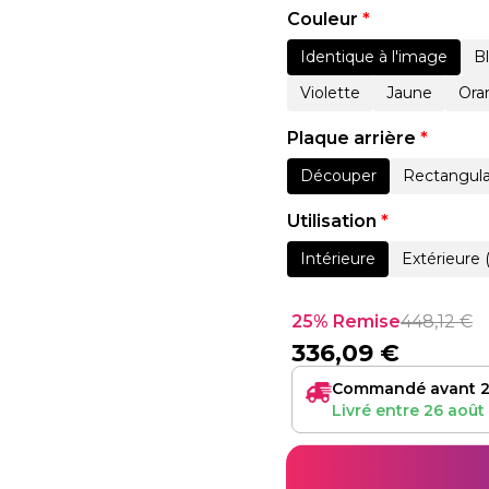
Couleur
*
Identique à l'image
B
Violette
Jaune
Ora
Plaque arrière
*
Découper
Rectangula
Utilisation
*
Intérieure
Extérieure 
25% Remise
448,12
€
336,09
€
Commandé avant 2
Livré entre
26 août