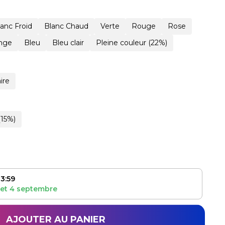
lanc Froid
Blanc Chaud
Verte
Rouge
Rose
nge
Bleu
Bleu clair
Pleine couleur (22%)
ire
(15%)
3:59
et
4 septembre
AJOUTER AU PANIER