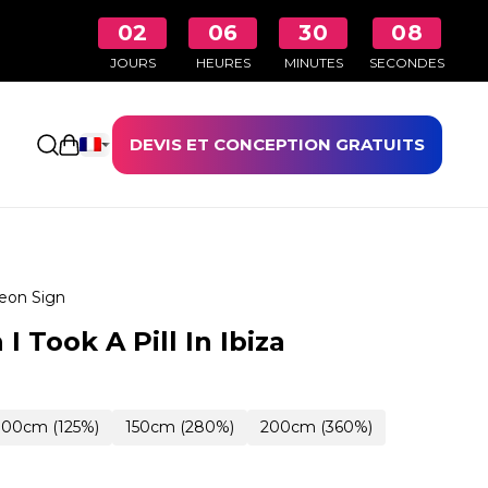
02
06
30
07
JOURS
HEURES
MINUTES
SECONDES
DEVIS ET CONCEPTION GRATUITS
Ouvrir le panier
eon Sign
I Took A Pill In Ibiza
100cm (125%)
150cm (280%)
200cm (360%)