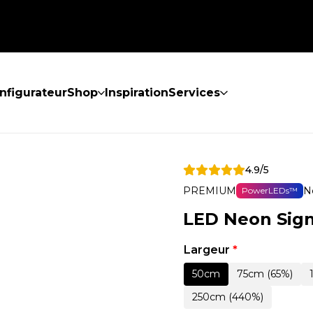
nfigurateur
Shop
Inspiration
Services
4.9/5
PREMIUM
N
PowerLEDs™
LED Neon Sign 
Largeur
*
50cm
75cm (65%)
250cm (440%)