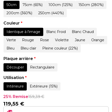
50cm
75cm (65%)
100cm (125%)
150cm (280%)
200cm (360%)
250cm (440%)
Couleur
*
Identique à l'image
Blanc Froid
Blanc Chaud
Verte
Rouge
Rose
Violette
Jaune
Orange
Bleu
Bleu clair
Pleine couleur (22%)
Plaque arrière
*
Découper
Rectangulaire
Utilisation
*
Intérieure
Extérieure (15%)
25% Remise
159,39
€
119,55
€