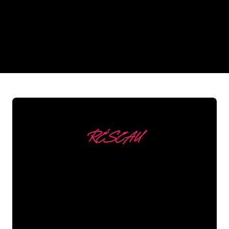
néon de The Neon Company?
REGULAR
SUPPLIERS
RÉSEAU
Nous comptons parmi
nos clients
Les spécialistes du néon de The Neon
Company sont disposés à transformer le
nom de votre entreprise, votre logo ou