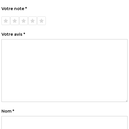
Votre note
*
1 étoile
2 étoiles
3 étoiles
4 étoiles
5 étoiles
sur 5
sur 5
sur 5
sur 5
sur 5
Votre avis
*
Nom
*