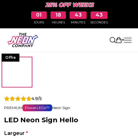
25% OFF WEEKS
01
18
43
42
JOURS
HEURES
MINUTES
SECONDES
Ouvrir le
Offre
4.9/5
PREMIUM
PowerLEDs™
Neon Sign
LED Neon Sign Hello
Largeur
*