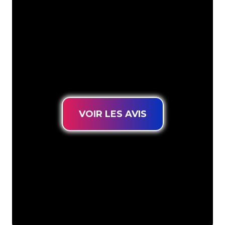
votre marque en éclairage au néon
d’une manière atmosphérique et
puissante. Grâce à notre clientèle de
plus de 5000 entreprises et marques
connues, vous êtes au bon endroit
pour trouver une Enseigne Lumineuse
durable au prix le plus bas garanti.
VOIR LES AVIS