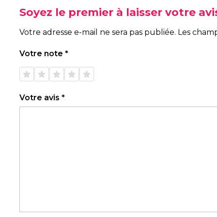
Soyez le premier à laisser votre av
Votre adresse e-mail ne sera pas publiée.
Les champ
Votre note
*
1 étoile
2 étoiles
3 étoiles
4 étoiles
5 étoiles
sur 5
sur 5
sur 5
sur 5
sur 5
Votre avis
*