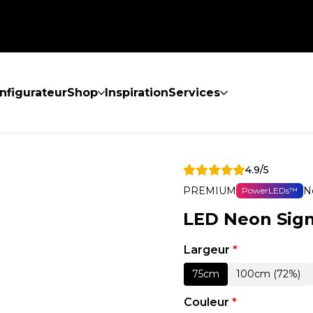
nfigurateur
Shop
Inspiration
Services
4.9/5
PREMIUM
N
PowerLEDs™
LED Neon Sign
Largeur
*
75cm
100cm (72%)
Couleur
*