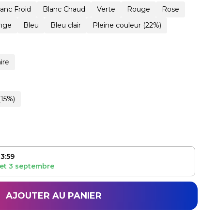
lanc Froid
Blanc Chaud
Verte
Rouge
Rose
nge
Bleu
Bleu clair
Pleine couleur (22%)
ire
(15%)
3:59
et
3 septembre
AJOUTER AU PANIER