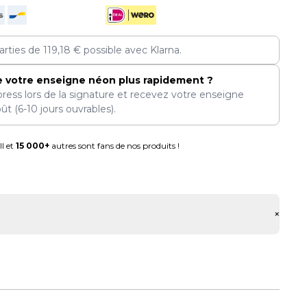
arties de
119,18
€
possible avec Klarna.
e votre enseigne néon plus rapidement ?
press lors de la signature et recevez votre enseigne
oût
(6-10 jours ouvrables).
l et
15 000+
autres sont fans de nos produits !
+