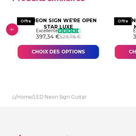
LED NEON SIGN WE’RE OPEN
LED 
Offre
Offre
STAR LUXE
Excellente
E
6,38 €.
,79 €.
Le prix initial était : 529,78 €.
Le prix actuel est : 397,34 €.
L
L
397,34
€
529,78
€
CHOIX DES OPTIONS
CH
/
Home
/
LED Neon Sign Guitar