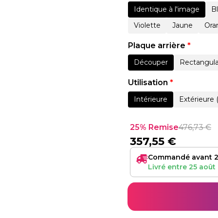
Identique à l'image
B
Violette
Jaune
Ora
Plaque arrière
*
Découper
Rectangula
Utilisation
*
Intérieure
Extérieure 
25% Remise
476,73
€
357,55
€
Commandé avant 2
Livré entre
25 août