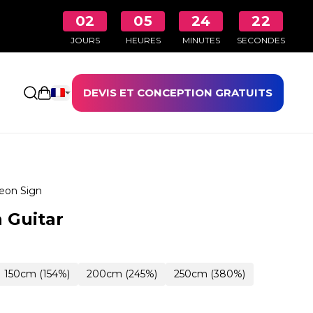
02
05
24
21
JOURS
HEURES
MINUTES
SECONDES
DEVIS ET CONCEPTION GRATUITS
Ouvrir le panier
eon Sign
 Guitar
150cm (154%)
200cm (245%)
250cm (380%)