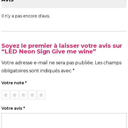
Il n’y a pas encore d’avis.
Soyez le premier à laisser votre avis sur
“LED Neon Sign Give me wine”
Votre adresse e-mail ne sera pas publiée.
Les champs
obligatoires sont indiqués avec
*
Votre note
*
1 étoile
2 étoiles
3 étoiles
4 étoiles
5 étoiles
sur 5
sur 5
sur 5
sur 5
sur 5
Votre avis
*