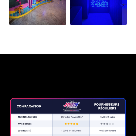
Pourquoi une enseigne au
néon de The Neon Company?