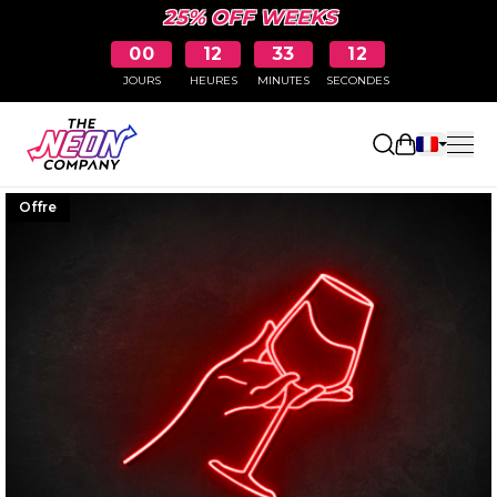
25% OFF WEEKS
00
12
33
11
JOURS
HEURES
MINUTES
SECONDES
Ouvrir le p
Offre