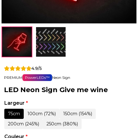
4.9/5
PREMIUM
PowerLEDs™
Neon Sign
LED Neon Sign Give me wine
Largeur
*
75cm
100cm (72%)
150cm (154%)
200cm (245%)
250cm (380%)
Couleur
*