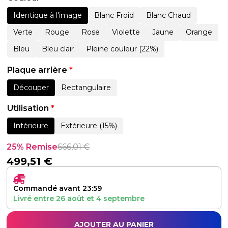
Identique à l'image
Blanc Froid
Blanc Chaud
Verte
Rouge
Rose
Violette
Jaune
Orange
Bleu
Bleu clair
Pleine couleur (22%)
Plaque arrière
*
Découper
Rectangulaire
Utilisation
*
Intérieure
Extérieure (15%)
25% Remise
666,01
€
499,51
€
Commandé avant 23:59
Livré entre
26 août
et
4 septembre
AJOUTER AU PANIER