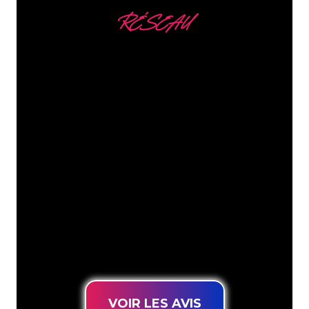
RÉSEAU
Nous comptons parmi
nos clients
Les spécialistes du néon de The Neon
Company sont disposés à transformer le
nom de votre entreprise, votre logo ou
votre marque en éclairage au néon
d’une manière atmosphérique et
puissante. Grâce à notre clientèle de
plus de 5000 entreprises et marques
connues, vous êtes au bon endroit
pour trouver une Enseigne Lumineuse
durable au prix le plus bas garanti.
VOIR LES AVIS