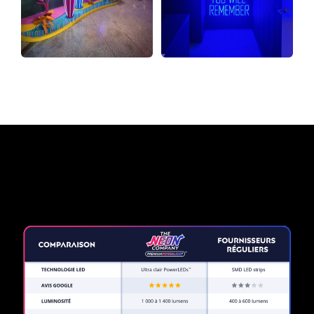
Pourquoi une enseigne au
néon de The Neon Company?