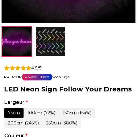
4.9/5
PREMIUM
PowerLEDs™
Neon Sign
LED Neon Sign Follow Your Dreams
Largeur
*
75cm
100cm (72%)
150cm (154%)
200cm (245%)
250cm (380%)
Couleur
*