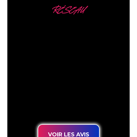
RÉSEAU
Nous comptons parmi
nos clients
Les spécialistes du néon de The Neon
Company sont disposés à transformer le
nom de votre entreprise, votre logo ou
votre marque en éclairage au néon
d’une manière atmosphérique et
puissante. Grâce à notre clientèle de
plus de 5000 entreprises et marques
connues, vous êtes au bon endroit
pour trouver une Enseigne Lumineuse
durable au prix le plus bas garanti.
VOIR LES AVIS