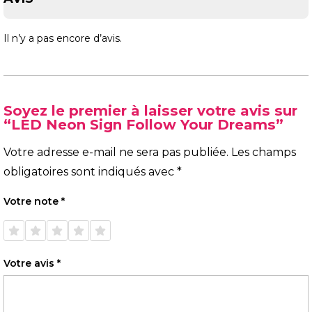
Il n’y a pas encore d’avis.
Soyez le premier à laisser votre avis sur
“LED Neon Sign Follow Your Dreams”
Votre adresse e-mail ne sera pas publiée.
Les champs
obligatoires sont indiqués avec
*
Votre note
*
1 étoile
2 étoiles
3 étoiles
4 étoiles
5 étoiles
sur 5
sur 5
sur 5
sur 5
sur 5
Votre avis
*