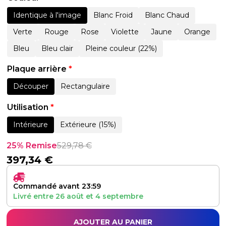
Identique à l'image
Blanc Froid
Blanc Chaud
Verte
Rouge
Rose
Violette
Jaune
Orange
Bleu
Bleu clair
Pleine couleur (22%)
Plaque arrière
*
Découper
Rectangulaire
Utilisation
*
Intérieure
Extérieure (15%)
25% Remise
529,78
€
397,34
€
Commandé avant 23:59
Livré entre
26 août
et
4 septembre
AJOUTER AU PANIER