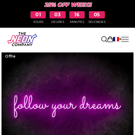
25% OFF WEEKS
01
03
16
04
JOURS
HEURES
MINUTES
SECONDES
Ouvrir le p
Offre