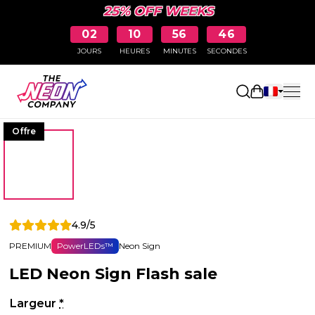
25% OFF WEEKS
02
10
56
46
JOURS
HEURES
MINUTES
SECONDES
Ouvrir le p
Offre
4.9/5
PREMIUM
PowerLEDs™
Neon Sign
LED Neon Sign Flash sale
Largeur
*