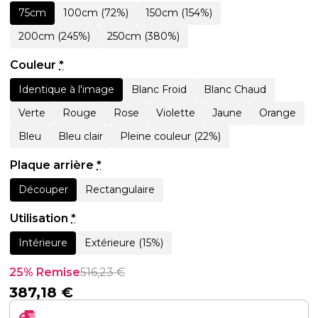
75cm
100cm (72%)
150cm (154%)
200cm (245%)
250cm (380%)
Couleur
*
Identique à l'image
Blanc Froid
Blanc Chaud
Verte
Rouge
Rose
Violette
Jaune
Orange
Bleu
Bleu clair
Pleine couleur (22%)
Plaque arrière
*
Découper
Rectangulaire
Utilisation
*
Intérieure
Extérieure (15%)
25% Remise
516,23
€
387,18
€