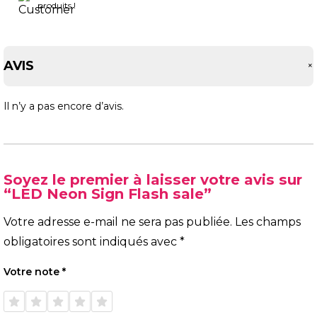
produits !
AVIS
Il n’y a pas encore d’avis.
Soyez le premier à laisser votre avis sur
“LED Neon Sign Flash sale”
Votre adresse e-mail ne sera pas publiée.
Les champs
obligatoires sont indiqués avec
*
Votre note
*
1 étoile
2 étoiles
3 étoiles
4 étoiles
5 étoiles
sur 5
sur 5
sur 5
sur 5
sur 5