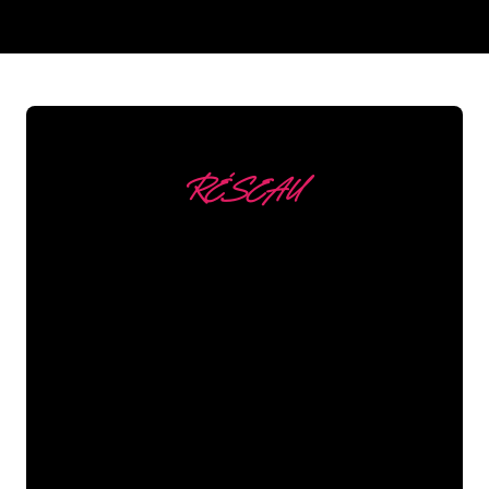
REGULAR
SUPPLIERS
RÉSEAU
Nous comptons parmi
nos clients
Les spécialistes du néon de The Neon
Company sont disposés à transformer le
nom de votre entreprise, votre logo ou
votre marque en éclairage au néon
d’une manière atmosphérique et
puissante. Grâce à notre clientèle de
plus de 5000 entreprises et marques