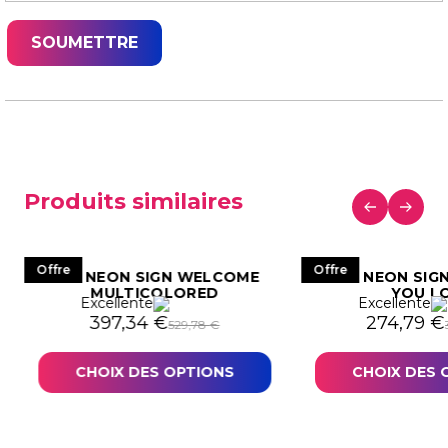
Produits similaires
Offre
Offre
LED NEON SIGN WELCOME
LED NEON SIG
MULTICOLORED
YOU L
Excellente
Excellente
456,29 €.
42,22 €.
Le prix initial était : 529,78 €.
Le prix actuel est : 397,34 €.
Le prix in
Le prix a
397,34
€
274,79
€
529,78
€
CHOIX DES OPTIONS
CHOIX DES 