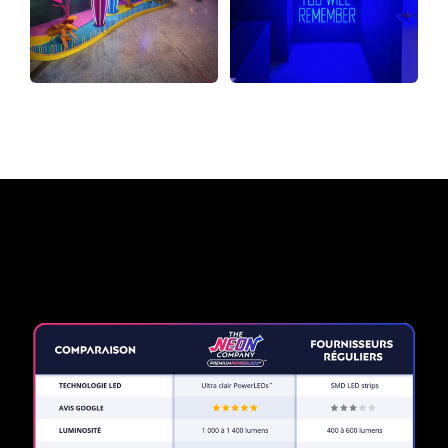
Pourquoi une enseigne au
néon de The Neon Company?