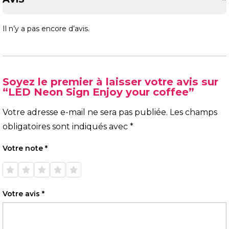
Il n’y a pas encore d’avis.
Soyez le premier à laisser votre avis sur
“LED Neon Sign Enjoy your coffee”
Votre adresse e-mail ne sera pas publiée.
Les champs
obligatoires sont indiqués avec
*
Votre note
*
1 étoile
2 étoiles
3 étoiles
4 étoiles
5 étoiles
sur 5
sur 5
sur 5
sur 5
sur 5
Votre avis
*