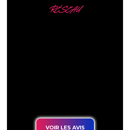
RÉSEAU
Nous comptons parmi
nos clients
Les spécialistes du néon de The Neon
Company sont disposés à transformer le
nom de votre entreprise, votre logo ou
votre marque en éclairage au néon
d’une manière atmosphérique et
puissante. Grâce à notre clientèle de
plus de 5000 entreprises et marques
connues, vous êtes au bon endroit
pour trouver une Enseigne Lumineuse
durable au prix le plus bas garanti.
VOIR LES AVIS