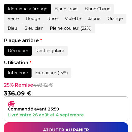
Identique à l'image
Blanc Froid
Blanc Chaud
Verte
Rouge
Rose
Violette
Jaune
Orange
Bleu
Bleu clair
Pleine couleur (22%)
Plaque arrière
*
Découper
Rectangulaire
Utilisation
*
Intérieure
Extérieure (15%)
25% Remise
448,12
€
336,09
€
Commandé avant 23:59
Livré entre
26 août
et
4 septembre
AJOUTER AU PANIER