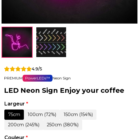
4.9/5
PREMIUM
PowerLEDs™
Neon Sign
LED Neon Sign Enjoy your coffee
Largeur
*
75cm
100cm (72%)
150cm (154%)
200cm (245%)
250cm (380%)
Couleur
*