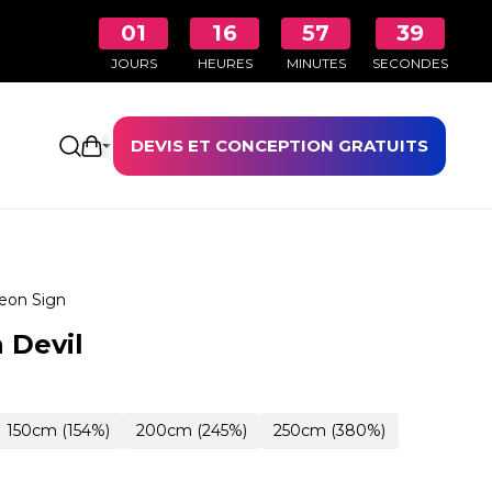
01
16
57
38
JOURS
HEURES
MINUTES
SECONDES
DEVIS ET CONCEPTION GRATUITS
Ouvrir le panier
eon Sign
 Devil
150cm (154%)
200cm (245%)
250cm (380%)