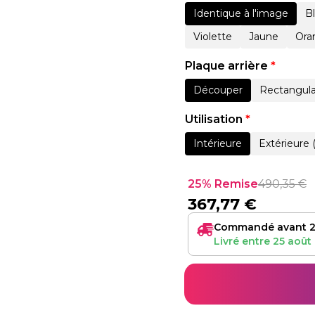
Identique à l'image
B
Violette
Jaune
Ora
Plaque arrière
*
Découper
Rectangula
Utilisation
*
Intérieure
Extérieure 
25% Remise
490,35
€
367,77
€
Commandé avant 2
Livré entre
25 août