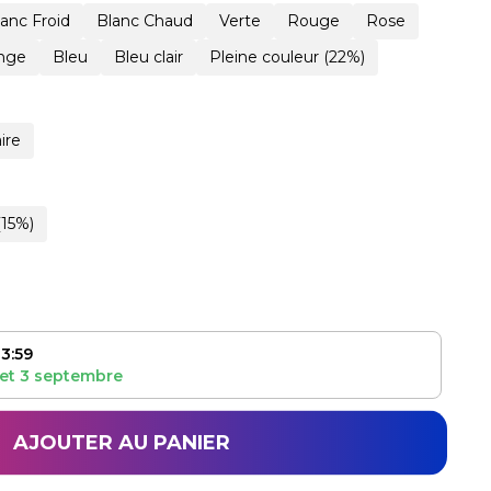
lanc Froid
Blanc Chaud
Verte
Rouge
Rose
nge
Bleu
Bleu clair
Pleine couleur (22%)
ire
(15%)
3:59
et
3 septembre
AJOUTER AU PANIER