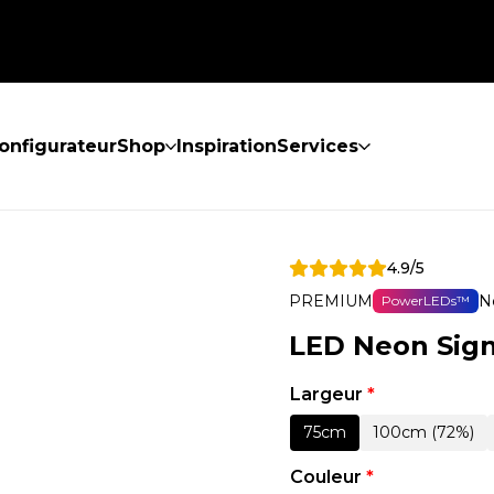
onfigurateur
Shop
Inspiration
Services
4.9/5
PREMIUM
N
PowerLEDs™
LED Neon Sign
Largeur
*
75cm
100cm (72%)
Couleur
*