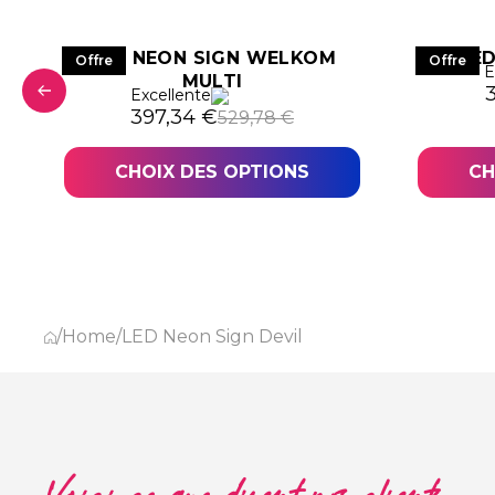
LED NEON SIGN WELKOM
LED
Offre
Offre
E
MULTI
L
L
Excellente
9,78 €.
,34 €.
Le prix initial était : 529,78 €.
Le prix actuel est : 397,34 €.
397,34
€
529,78
€
CHOIX DES OPTIONS
CH
/
Home
/
LED Neon Sign Devil