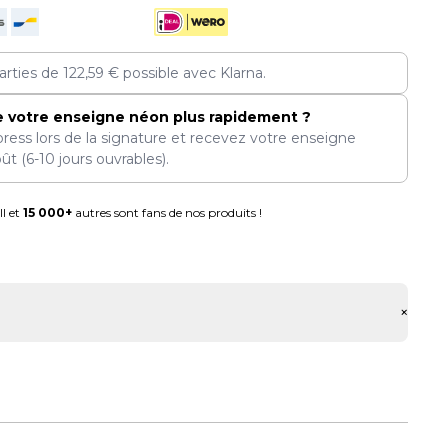
arties de
122,59
€
possible avec Klarna.
e votre enseigne néon plus rapidement ?
press lors de la signature et recevez votre enseigne
oût
(6-10 jours ouvrables).
l et
15 000+
autres sont fans de nos produits !
+