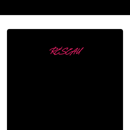
REGULAR
SUPPLIERS
RÉSEAU
Nous comptons parmi
nos clients
Les spécialistes du néon de The Neon
Company sont disposés à transformer le
nom de votre entreprise, votre logo ou
votre marque en éclairage au néon
d’une manière atmosphérique et
puissante. Grâce à notre clientèle de
plus de 5000 entreprises et marques