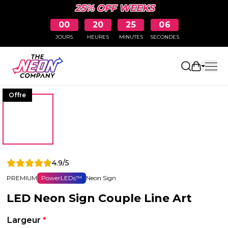
25% OFF WEEKS
00
20
25
05
JOURS
HEURES
MINUTES
SECONDES
Ouvrir le
Offre
4.9/5
PREMIUM
PowerLEDs™
Neon Sign
LED Neon Sign Couple Line Art
Largeur
*