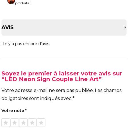
produits !
AVIS
Il n’y a pas encore d’avis.
Soyez le premier à laisser votre avis sur
“LED Neon Sign Couple Line Art”
Votre adresse e-mail ne sera pas publiée.
Les champs
obligatoires sont indiqués avec
*
Votre note
*
1 étoile
2 étoiles
3 étoiles
4 étoiles
5 étoiles
sur 5
sur 5
sur 5
sur 5
sur 5