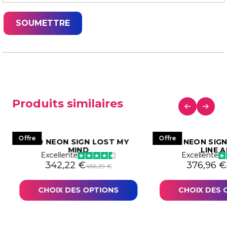
Produits similaires
Offre
Offre
LED NEON SIGN LOST MY
LED NEON SIG
MIND
LINE 
Excellente
Excellente
592,44 €.
44,34 €.
Le prix initial était : 456,29 €.
Le prix actuel est : 342,22 €.
Le prix in
Le prix a
342,22
€
376,96
€
456,29
€
CHOIX DES OPTIONS
CHOIX DES 