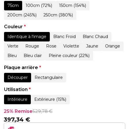
75cm
100cm (72%)
150cm (154%)
200cm (245%)
250cm (380%)
Couleur
*
Identique à l'image
Blanc Froid
Blanc Chaud
Verte
Rouge
Rose
Violette
Jaune
Orange
Bleu
Bleu clair
Pleine couleur (22%)
Plaque arrière
*
Découper
Rectangulaire
Utilisation
*
Intérieure
Extérieure (15%)
25% Remise
529,78
€
397,34
€