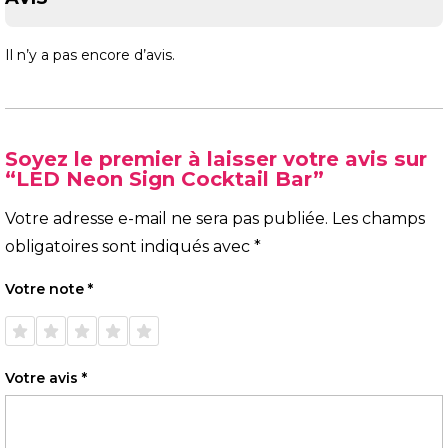
Il n’y a pas encore d’avis.
Soyez le premier à laisser votre avis sur
“LED Neon Sign Cocktail Bar”
Votre adresse e-mail ne sera pas publiée.
Les champs
obligatoires sont indiqués avec
*
Votre note
*
1 étoile
2 étoiles
3 étoiles
4 étoiles
5 étoiles
sur 5
sur 5
sur 5
sur 5
sur 5
Votre avis
*