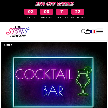
25% OFF WEEKS
02
06
11
21
JOURS
HEURES
MINUTES
SECONDES
Ouvrir le p
Offre