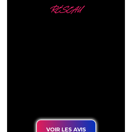
RÉSEAU
Nous comptons parmi
nos clients
Les spécialistes du néon de The Neon
Company sont disposés à transformer le
nom de votre entreprise, votre logo ou
votre marque en éclairage au néon
d’une manière atmosphérique et
puissante. Grâce à notre clientèle de
plus de 5000 entreprises et marques
connues, vous êtes au bon endroit
pour trouver une Enseigne Lumineuse
durable au prix le plus bas garanti.
VOIR LES AVIS