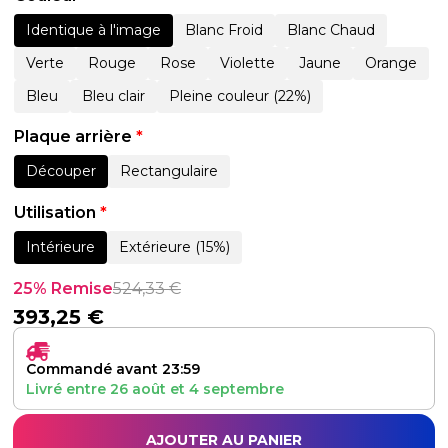
Identique à l'image
Blanc Froid
Blanc Chaud
Verte
Rouge
Rose
Violette
Jaune
Orange
Bleu
Bleu clair
Pleine couleur (22%)
Plaque arrière
*
Découper
Rectangulaire
Utilisation
*
Intérieure
Extérieure (15%)
25% Remise
524,33
€
393,25
€
Commandé avant 23:59
Livré entre
26 août
et
4 septembre
AJOUTER AU PANIER