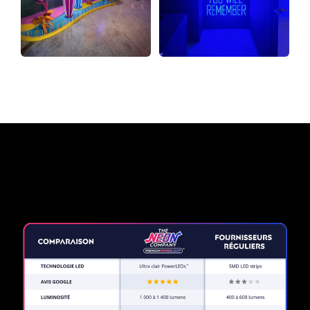
Pourquoi une enseigne au
néon de The Neon Company?