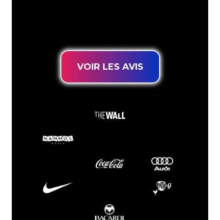
connues, vous êtes au bon endroit
pour trouver une Enseigne Lumineuse
durable au prix le plus bas garanti.
VOIR LES AVIS