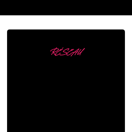
REGULAR
SUPPLIERS
RÉSEAU
Nous comptons parmi
nos clients
Les spécialistes du néon de The Neon
Company sont disposés à transformer le
nom de votre entreprise, votre logo ou
votre marque en éclairage au néon
d’une manière atmosphérique et
puissante. Grâce à notre clientèle de
plus de 5000 entreprises et marques