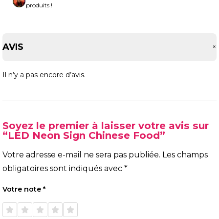
produits !
AVIS
Il n’y a pas encore d’avis.
Soyez le premier à laisser votre avis sur
“LED Neon Sign Chinese Food”
Votre adresse e-mail ne sera pas publiée.
Les champs
obligatoires sont indiqués avec
*
Votre note
*
1 étoile
2 étoiles
3 étoiles
4 étoiles
5 étoiles
sur 5
sur 5
sur 5
sur 5
sur 5