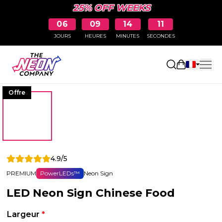
25% OFF WEEKS
06
09
14
10
JOURS
HEURES
MINUTES
SECONDES
Ouvrir le p
Offre
4.9/5
PREMIUM
PowerLEDs™
Neon Sign
LED Neon Sign Chinese Food
Largeur
*