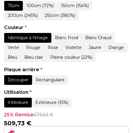
75cm
100cm (72%)
150cm (154%)
200cm (245%)
250cm (380%)
Couleur
*
Identique à l'image
Blanc Froid
Blanc Chaud
Verte
Rouge
Rose
Violette
Jaune
Orange
Bleu
Bleu clair
Pleine couleur (22%)
Plaque arrière
*
Découper
Rectangulaire
Utilisation
*
Intérieure
Extérieure (15%)
25% Remise
679,63
€
509,73
€