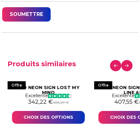
Produits similaires
Offre
Offre
LED NEON SIGN LOST MY
LED NEON SIGN
MIND
LINE 
Excellente
Excellente
706,88 €.
0,16 €.
Le prix initial était : 456,29 €.
Le prix actuel est : 342,22 €.
Le prix in
Le prix ac
342,22
€
407,55
€
456,29
€
CHOIX DES OPTIONS
CHOIX DES 