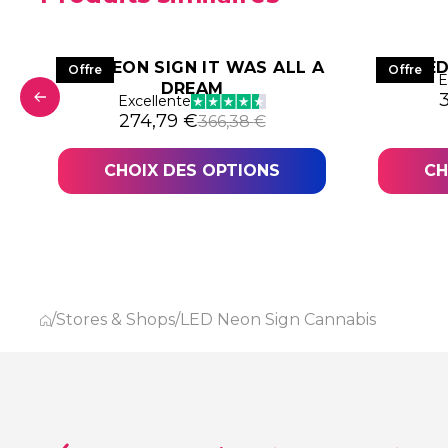
LED NEON SIGN IT WAS ALL A
LED
Offre
Offre
E
DREAM
L
L
Excellente
9,78 €.
,34 €.
Le prix initial était : 366,38 €.
Le prix actuel est : 274,79 €.
274,79
€
366,38
€
CHOIX DES OPTIONS
CH
/
Stores & Shops
/
LED Neon Sign Cannabis