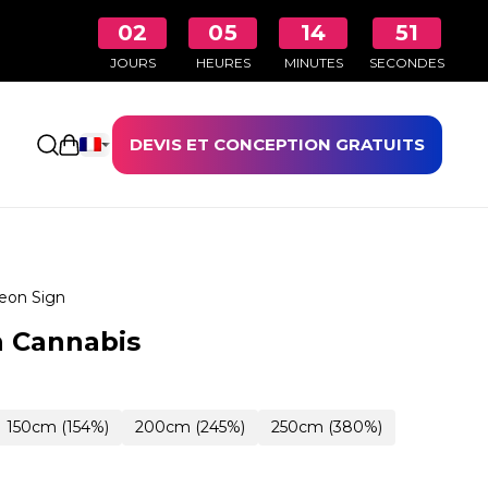
02
05
14
50
JOURS
HEURES
MINUTES
SECONDES
DEVIS ET CONCEPTION GRATUITS
Ouvrir le panier
eon Sign
n Cannabis
150cm (154%)
200cm (245%)
250cm (380%)