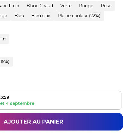
lanc Froid
Blanc Chaud
Verte
Rouge
Rose
nge
Bleu
Bleu clair
Pleine couleur (22%)
ire
(15%)
3:59
et
4 septembre
AJOUTER AU PANIER