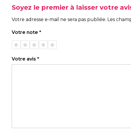
Soyez le premier à laisser votre a
Votre adresse e-mail ne sera pas publiée.
Les champ
Votre note
*
1 étoile
2 étoiles
3 étoiles
4 étoiles
5 étoiles
sur 5
sur 5
sur 5
sur 5
sur 5
Votre avis
*