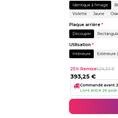
Identique à l'image
B
Violette
Jaune
Ora
Plaque arrière
*
Découper
Rectangula
Utilisation
*
Intérieure
Extérieure 
25% Remise
524,33
€
393,25
€
Commandé avant 2
Livré entre
26 août