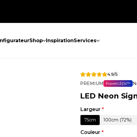
nfigurateur
Shop
Inspiration
Services
4.9/5
PREMIUM
N
PowerLEDs™
LED Neon Sig
Largeur
*
75cm
100cm (72%)
Couleur
*