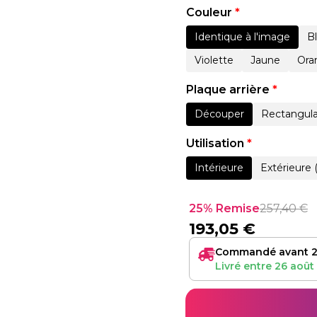
Couleur
*
Identique à l'image
B
Violette
Jaune
Ora
Plaque arrière
*
Découper
Rectangula
Utilisation
*
Intérieure
Extérieure 
25% Remise
257,40
€
193,05
€
Commandé avant 2
Livré entre
26 août