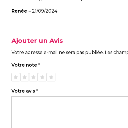
Renée
–
21/09/2024
Ajouter un Avis
Votre adresse e-mail ne sera pas publiée.
Les champ
Votre note
*
1 étoile
2 étoiles
3 étoiles
4 étoiles
5 étoiles
sur 5
sur 5
sur 5
sur 5
sur 5
Votre avis
*