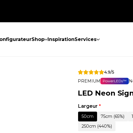
onfigurateur
Shop
Inspiration
Services
4.9/5
PREMIUM
N
PowerLEDs™
LED Neon Sign
Largeur
*
50cm
75cm (65%)
250cm (440%)