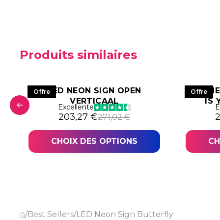
Produits similaires
LED NEON SIGN OPEN
LED N
Offre
Offre
VERTICAAL
IS
1,02 €.
,27 €.
Excellente
E
Le prix initial était : 271,02 €.
Le prix actuel est : 203,27 €.
L
L
203,27
€
271,02
€
CHOIX DES OPTIONS
CH
/
Best Sellers
/
LED Neon Sign Butterfly