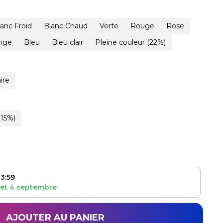
lanc Froid
Blanc Chaud
Verte
Rouge
Rose
nge
Bleu
Bleu clair
Pleine couleur (22%)
ire
(15%)
3:59
et
4 septembre
AJOUTER AU PANIER