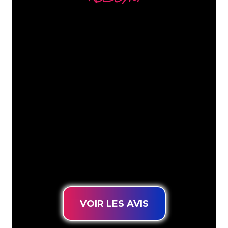
Nous comptons parmi
nos clients
Les spécialistes du néon de The Neon
Company sont disposés à transformer le
nom de votre entreprise, votre logo ou
votre marque en éclairage au néon
d’une manière atmosphérique et
puissante. Grâce à notre clientèle de
plus de 5000 entreprises et marques
connues, vous êtes au bon endroit
pour trouver une Enseigne Lumineuse
durable au prix le plus bas garanti.
VOIR LES AVIS