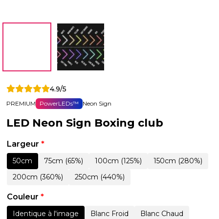
4.9/5
PREMIUM
PowerLEDs™
Neon Sign
LED Neon Sign Boxing club
Largeur
*
50cm
75cm (65%)
100cm (125%)
150cm (280%)
200cm (360%)
250cm (440%)
Couleur
*
Identique à l'image
Blanc Froid
Blanc Chaud