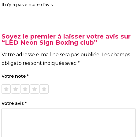
Il n’y a pas encore d’avis.
Soyez le premier à laisser votre avis sur
“LED Neon Sign Boxing club”
Votre adresse e-mail ne sera pas publiée.
Les champs
obligatoires sont indiqués avec
*
Votre note
*
1 étoile
2 étoiles
3 étoiles
4 étoiles
5 étoiles
sur 5
sur 5
sur 5
sur 5
sur 5
Votre avis
*