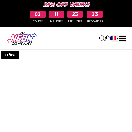
25% OFF WEEKS
02
11
23
22
JOURS
HEURES
MINUTES
SECONDES
Ouvrir le p
Offre