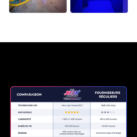
Pourquoi une enseigne au
néon de The Neon Company?