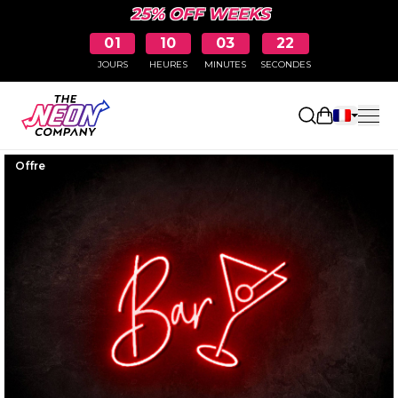
25% OFF WEEKS
01
10
03
21
JOURS
HEURES
MINUTES
SECONDES
Ouvrir le p
Offre