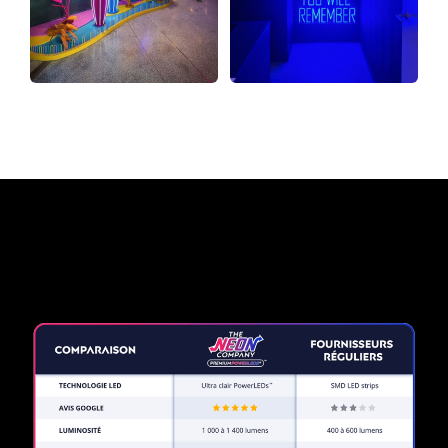
Pourquoi une enseigne au
néon de The Neon Company?