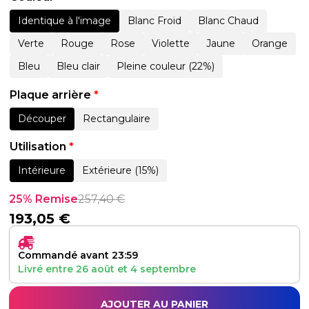
Identique à l'image
Blanc Froid
Blanc Chaud
Verte
Rouge
Rose
Violette
Jaune
Orange
Bleu
Bleu clair
Pleine couleur (22%)
Plaque arrière
*
Découper
Rectangulaire
Utilisation
*
Intérieure
Extérieure (15%)
25% Remise
257,40
€
193,05
€
Commandé avant 23:59
Livré entre
26 août
et
4 septembre
AJOUTER AU PANIER