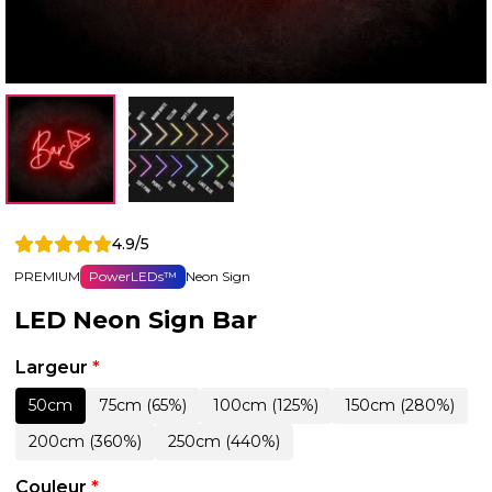
4.9/5
PREMIUM
PowerLEDs™
Neon Sign
LED Neon Sign Bar
Largeur
*
50cm
75cm (65%)
100cm (125%)
150cm (280%)
200cm (360%)
250cm (440%)
Couleur
*