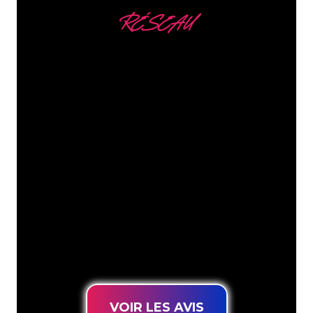
RÉSEAU
Nous comptons parmi
nos clients
Les spécialistes du néon de The Neon
Company sont disposés à transformer le
nom de votre entreprise, votre logo ou
votre marque en éclairage au néon
d’une manière atmosphérique et
puissante. Grâce à notre clientèle de
plus de 5000 entreprises et marques
connues, vous êtes au bon endroit
pour trouver une Enseigne Lumineuse
durable au prix le plus bas garanti.
VOIR LES AVIS