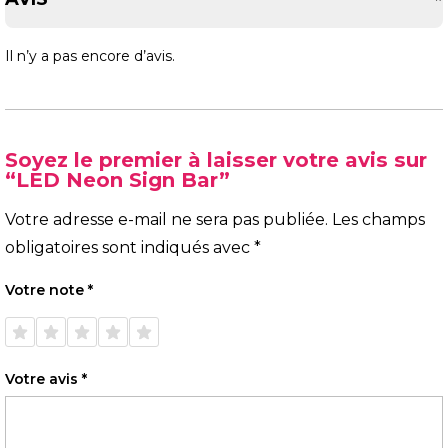
Il n’y a pas encore d’avis.
Soyez le premier à laisser votre avis sur
“LED Neon Sign Bar”
Votre adresse e-mail ne sera pas publiée.
Les champs
obligatoires sont indiqués avec
*
Votre note
*
1 étoile
2 étoiles
3 étoiles
4 étoiles
5 étoiles
sur 5
sur 5
sur 5
sur 5
sur 5
Votre avis
*