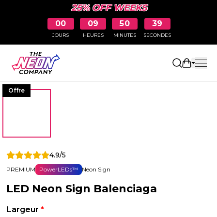
25% OFF WEEKS
00
09
50
38
JOURS
HEURES
MINUTES
SECONDES
Ouvrir le
Offre
4.9/5
PREMIUM
PowerLEDs™
Neon Sign
LED Neon Sign Balenciaga
Largeur
*