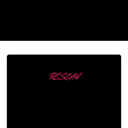
néon de The Neon Company?
REGULAR
SUPPLIERS
RÉSEAU
Nous comptons parmi
nos clients
Les spécialistes du néon de The Neon
Company sont disposés à transformer le
nom de votre entreprise, votre logo ou