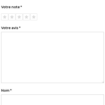
Votre note
*
1 étoile
2 étoiles
3 étoiles
4 étoiles
5 étoiles
sur 5
sur 5
sur 5
sur 5
sur 5
Votre avis
*
Nom
*