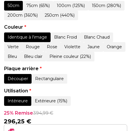
50cm
75cm (65%)
100cm (125%)
150cm (280%)
200cm (360%)
250cm (440%)
Couleur
*
Identique à l'image
Blanc Froid
Blanc Chaud
Verte
Rouge
Rose
Violette
Jaune
Orange
Bleu
Bleu clair
Pleine couleur (22%)
Plaque arrière
*
Découper
Rectangulaire
Utilisation
*
Intérieure
Extérieure (15%)
25% Remise
394,99
€
296,25
€