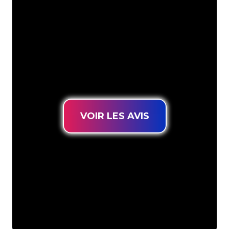
votre marque en éclairage au néon
d’une manière atmosphérique et
puissante. Grâce à notre clientèle de
plus de 5000 entreprises et marques
connues, vous êtes au bon endroit
pour trouver une Enseigne Lumineuse
durable au prix le plus bas garanti.
VOIR LES AVIS