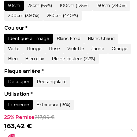
50cm
75cm (65%)
100cm (125%)
150cm (280%)
200cm (360%)
250cm (440%)
Couleur
*
Identique à l'image
Blanc Froid
Blanc Chaud
Verte
Rouge
Rose
Violette
Jaune
Orange
Bleu
Bleu clair
Pleine couleur (22%)
Plaque arrière
*
Découper
Rectangulaire
Utilisation
*
Intérieure
Extérieure (15%)
25% Remise
217,89
€
163,42
€