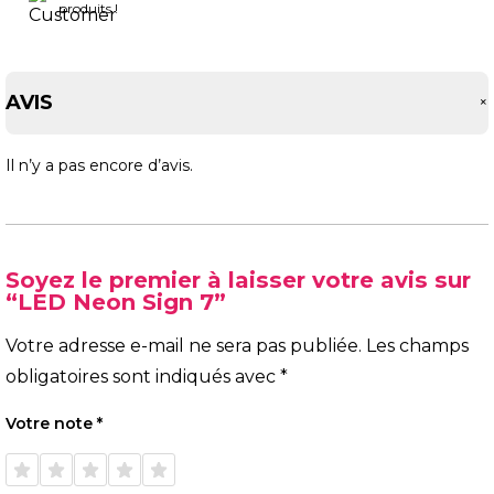
produits !
AVIS
Il n’y a pas encore d’avis.
Soyez le premier à laisser votre avis sur
“LED Neon Sign 7”
Votre adresse e-mail ne sera pas publiée.
Les champs
obligatoires sont indiqués avec
*
Votre note
*
1 étoile
2 étoiles
3 étoiles
4 étoiles
5 étoiles
sur 5
sur 5
sur 5
sur 5
sur 5