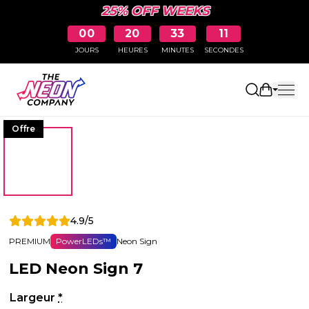
25% OFF WEEKS
00
20
33
11
JOURS
HEURES
MINUTES
SECONDES
Ouvrir le
Offre
4.9/5
PREMIUM
PowerLEDs™
Neon Sign
LED Neon Sign 7
Largeur
*