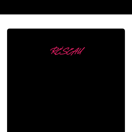
REGULAR
SUPPLIERS
RÉSEAU
Nous comptons parmi
nos clients
Les spécialistes du néon de The Neon
Company sont disposés à transformer le
nom de votre entreprise, votre logo ou
votre marque en éclairage au néon
d’une manière atmosphérique et
puissante. Grâce à notre clientèle de
plus de 5000 entreprises et marques