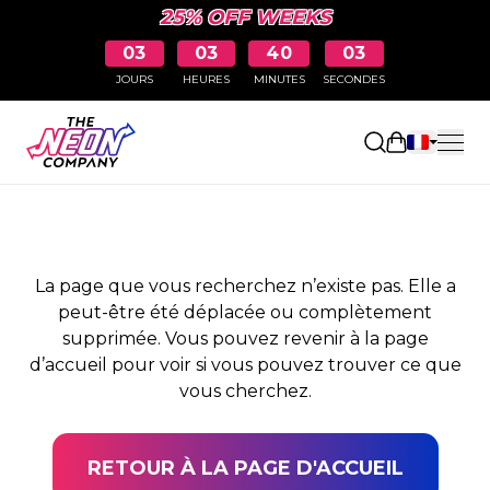
25% OFF WEEKS
03
03
40
03
JOURS
HEURES
MINUTES
SECONDES
PAGE NON TROUVÉE
Ouvrir le pa
La page que vous recherchez n’existe pas. Elle a
peut-être été déplacée ou complètement
supprimée. Vous pouvez revenir à la page
d’accueil pour voir si vous pouvez trouver ce que
vous cherchez.
RETOUR À LA PAGE D'ACCUEIL