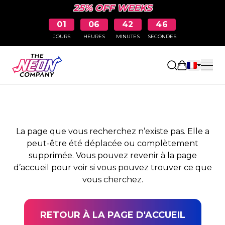
25% OFF WEEKS
01
06
42
46
JOURS
HEURES
MINUTES
SECONDES
PAGE NON TROUVÉE
Ouvrir le pa
La page que vous recherchez n’existe pas. Elle a
peut-être été déplacée ou complètement
supprimée. Vous pouvez revenir à la page
d’accueil pour voir si vous pouvez trouver ce que
vous cherchez.
RETOUR À LA PAGE D'ACCUEIL