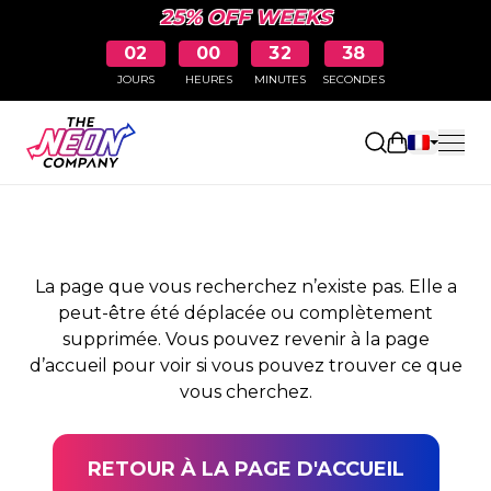
25% OFF WEEKS
02
00
32
38
JOURS
HEURES
MINUTES
SECONDES
PAGE NON TROUVÉE
Ouvrir le pa
La page que vous recherchez n’existe pas. Elle a
peut-être été déplacée ou complètement
supprimée. Vous pouvez revenir à la page
d’accueil pour voir si vous pouvez trouver ce que
vous cherchez.
RETOUR À LA PAGE D'ACCUEIL