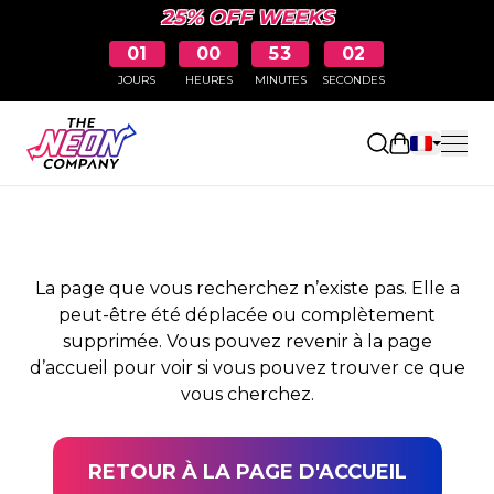
25% OFF WEEKS
01
00
53
02
JOURS
HEURES
MINUTES
SECONDES
PAGE NON TROUVÉE
Ouvrir le pa
La page que vous recherchez n’existe pas. Elle a
peut-être été déplacée ou complètement
supprimée. Vous pouvez revenir à la page
d’accueil pour voir si vous pouvez trouver ce que
vous cherchez.
RETOUR À LA PAGE D'ACCUEIL