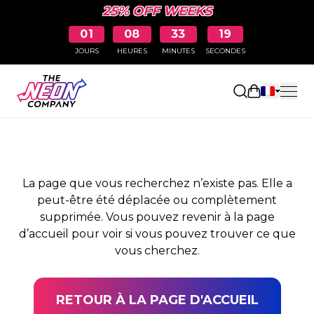
25% OFF WEEKS
01
08
33
19
JOURS
HEURES
MINUTES
SECONDES
PAGE NON TROUVÉE
Ouvrir le pa
La page que vous recherchez n’existe pas. Elle a
peut-être été déplacée ou complètement
supprimée. Vous pouvez revenir à la page
d’accueil pour voir si vous pouvez trouver ce que
vous cherchez.
RETOUR À LA PAGE D'ACCUEIL