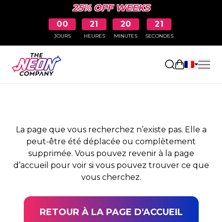
25% OFF WEEKS
00
21
20
21
JOURS
HEURES
MINUTES
SECONDES
PAGE NON TROUVÉE
Ouvrir le pa
La page que vous recherchez n’existe pas. Elle a
peut-être été déplacée ou complètement
supprimée. Vous pouvez revenir à la page
d’accueil pour voir si vous pouvez trouver ce que
vous cherchez.
RETOUR À LA PAGE D'ACCUEIL