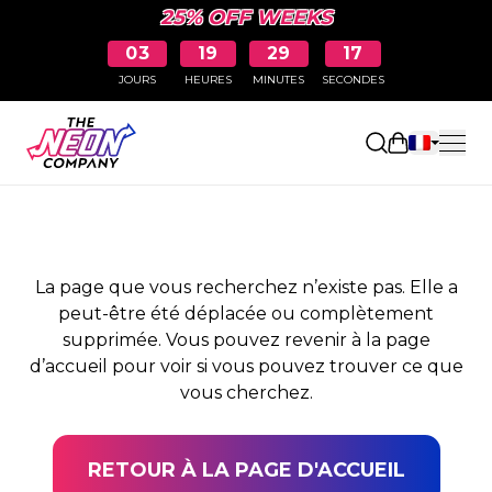
25% OFF WEEKS
03
19
29
17
JOURS
HEURES
MINUTES
SECONDES
PAGE NON TROUVÉE
Ouvrir le pa
La page que vous recherchez n’existe pas. Elle a
peut-être été déplacée ou complètement
supprimée. Vous pouvez revenir à la page
d’accueil pour voir si vous pouvez trouver ce que
vous cherchez.
RETOUR À LA PAGE D'ACCUEIL