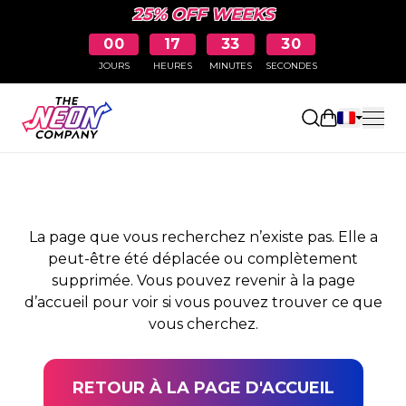
25% OFF WEEKS
00
17
33
29
JOURS
HEURES
MINUTES
SECONDES
PAGE NON TROUVÉE
Ouvrir le pa
La page que vous recherchez n’existe pas. Elle a
peut-être été déplacée ou complètement
supprimée. Vous pouvez revenir à la page
d’accueil pour voir si vous pouvez trouver ce que
vous cherchez.
RETOUR À LA PAGE D'ACCUEIL