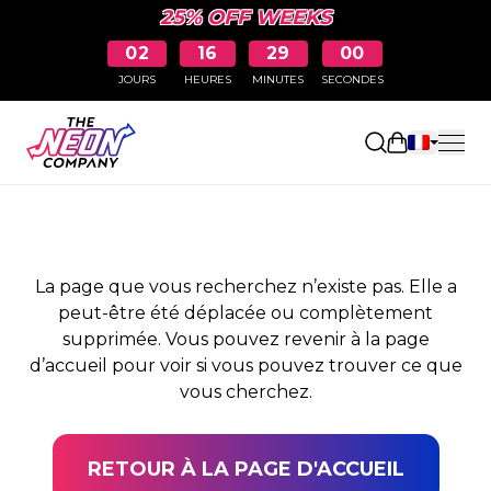
25% OFF WEEKS
02
16
29
00
JOURS
HEURES
MINUTES
SECONDES
PAGE NON TROUVÉE
Ouvrir le pa
La page que vous recherchez n’existe pas. Elle a
peut-être été déplacée ou complètement
supprimée. Vous pouvez revenir à la page
d’accueil pour voir si vous pouvez trouver ce que
vous cherchez.
RETOUR À LA PAGE D'ACCUEIL