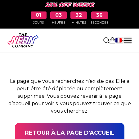
25% OFF WEEKS
01
03
32
36
JOURS
HEURES
MINUTES
SECONDES
PAGE NON TROUVÉE
Ouvrir le pa
La page que vous recherchez n’existe pas. Elle a
peut-être été déplacée ou complètement
supprimée. Vous pouvez revenir à la page
d’accueil pour voir si vous pouvez trouver ce que
vous cherchez.
RETOUR À LA PAGE D'ACCUEIL