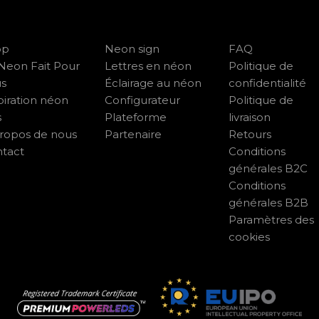
op
Neon sign
FAQ
Neon Fait Pour
Lettres en néon
Politique de
us
Éclairage au néon
confidentialité
piration néon
Configurateur
Politique de
s
Plateforme
livraison
ropos de nous
Partenaire
Retours
tact
Conditions
générales B2C
Conditions
générales B2B
Paramètres des
cookies