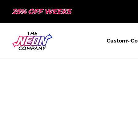
25% OFF WEEKS
Custom
Co
PAGE NON TR