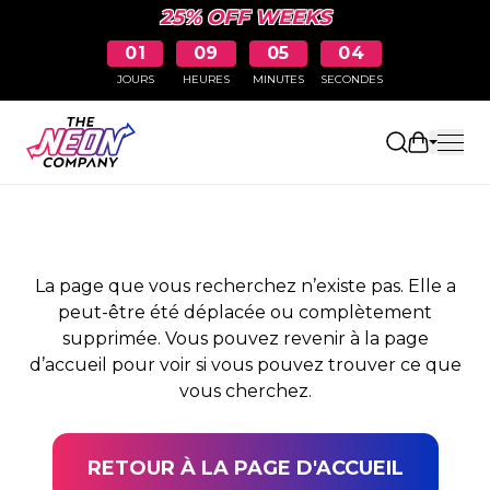
25% OFF WEEKS
01
09
05
04
JOURS
HEURES
MINUTES
SECONDES
PAGE NON TROUVÉE
Ouvrir le
La page que vous recherchez n’existe pas. Elle a
peut-être été déplacée ou complètement
supprimée. Vous pouvez revenir à la page
d’accueil pour voir si vous pouvez trouver ce que
vous cherchez.
RETOUR À LA PAGE D'ACCUEIL