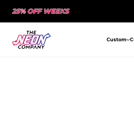
25% OFF WEEKS
Custom
C
PAGE NON TR