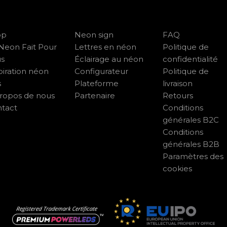
op
Neon sign
FAQ
Neon Fait Pour
Lettres en néon
Politique de
us
Éclairage au néon
confidentialité
piration néon
Configurateur
Politique de
s
Plateforme
livraison
ropos de nous
Partenaire
Retours
tact
Conditions
générales B2C
Conditions
générales B2B
Paramètres des
cookies