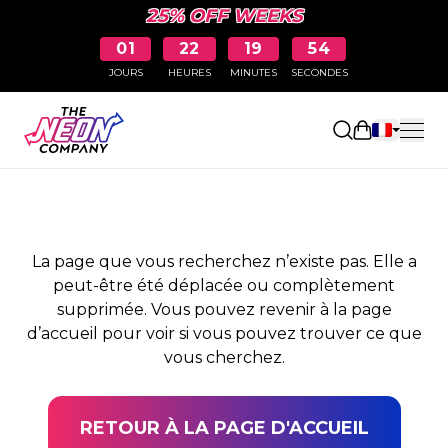
25% OFF WEEKS
01
22
19
54
JOURS
HEURES
MINUTES
SECONDES
PAGE NON TROUVÉE
Ouvrir le pa
La page que vous recherchez n’existe pas. Elle a
peut-être été déplacée ou complètement
supprimée. Vous pouvez revenir à la page
d’accueil pour voir si vous pouvez trouver ce que
vous cherchez.
RETOUR À LA PAGE D'ACCUEIL