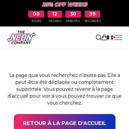
25% OFF WEEKS
00
12
30
38
JOURS
HEURES
MINUTES
SECONDES
PAGE NON TROUVÉE
Ouvrir le pa
La page que vous recherchez n’existe pas. Elle a
peut-être été déplacée ou complètement
supprimée. Vous pouvez revenir à la page
d’accueil pour voir si vous pouvez trouver ce que
vous cherchez.
RETOUR À LA PAGE D'ACCUEIL