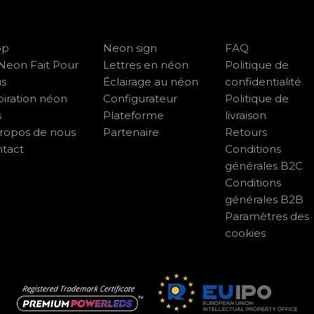
op
Neon sign
FAQ
Neon Fait Pour
Lettres en néon
Politique de
us
Éclairage au néon
confidentialité
piration néon
Configurateur
Politique de
s
Plateforme
livraison
ropos de nous
Partenaire
Retours
tact
Conditions
générales B2C
Conditions
générales B2B
Paramètres des
cookies