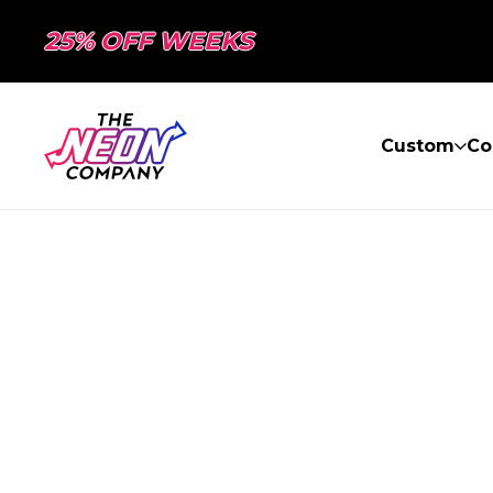
25% OFF WEEKS
Custom
Co
PAGE NON TR