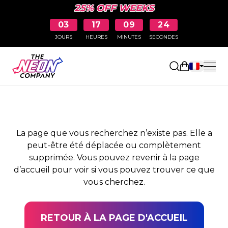
25% OFF WEEKS
03
17
09
24
JOURS
HEURES
MINUTES
SECONDES
PAGE NON TROUVÉE
Ouvrir le pa
La page que vous recherchez n’existe pas. Elle a
peut-être été déplacée ou complètement
supprimée. Vous pouvez revenir à la page
d’accueil pour voir si vous pouvez trouver ce que
vous cherchez.
RETOUR À LA PAGE D'ACCUEIL