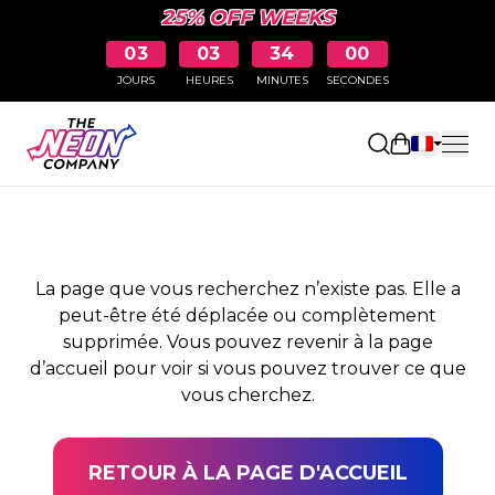
25% OFF WEEKS
03
03
33
59
JOURS
HEURES
MINUTES
SECONDES
PAGE NON TROUVÉE
Ouvrir le pa
La page que vous recherchez n’existe pas. Elle a
peut-être été déplacée ou complètement
supprimée. Vous pouvez revenir à la page
d’accueil pour voir si vous pouvez trouver ce que
vous cherchez.
RETOUR À LA PAGE D'ACCUEIL