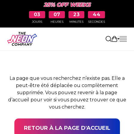
25% OFF WEEKS
03
07
23
44
JOURS
HEURES
MINUTES
SECONDES
PAGE NON TROUVÉE
Ouvrir le
La page que vous recherchez n’existe pas. Elle a
peut-être été déplacée ou complètement
supprimée. Vous pouvez revenir à la page
d’accueil pour voir si vous pouvez trouver ce que
vous cherchez.
RETOUR À LA PAGE D'ACCUEIL