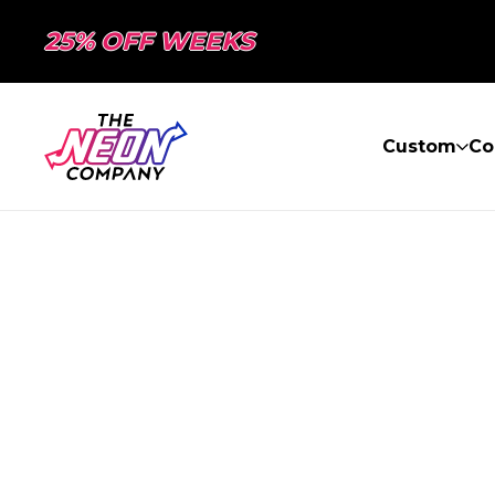
25% OFF WEEKS
Custom
Co
PAGE NON TR