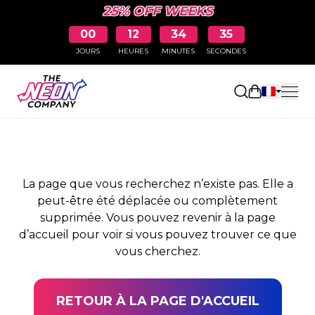
25% OFF WEEKS
00
12
34
35
JOURS
HEURES
MINUTES
SECONDES
PAGE NON TROUVÉE
Ouvrir le pa
La page que vous recherchez n’existe pas. Elle a
peut-être été déplacée ou complètement
supprimée. Vous pouvez revenir à la page
d’accueil pour voir si vous pouvez trouver ce que
vous cherchez.
RETOUR À LA PAGE D'ACCUEIL