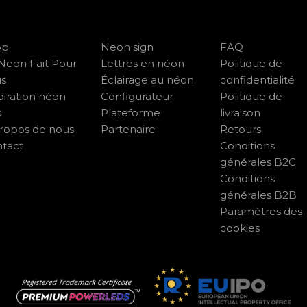
op
Neon sign
FAQ
Neon Fait Pour
Lettres en néon
Politique de
us
Éclairage au néon
confidentialité
piration néon
Configurateur
Politique de
s
Plateforme
livraison
ropos de nous
Partenaire
Retours
tact
Conditions
générales B2C
Conditions
générales B2B
Paramètres des
cookies