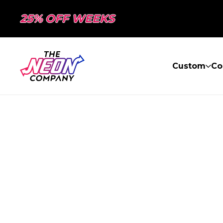
25% OFF WEEKS
Custom
Co
PAGE NON TR