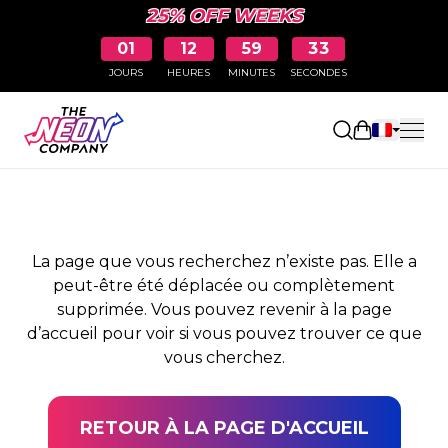
25% OFF WEEKS
01
12
59
33
JOURS
HEURES
MINUTES
SECONDES
PAGE NON TROUVÉE
Ouvrir le pa
La page que vous recherchez n’existe pas. Elle a
peut-être été déplacée ou complètement
supprimée. Vous pouvez revenir à la page
d’accueil pour voir si vous pouvez trouver ce que
vous cherchez.
RETOUR À LA PAGE D'ACCUEIL