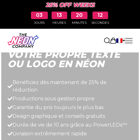
25% OFF WEEKS
03
13
20
11
JOURS
HEURES
MINUTES
SECONDES
Rapide, simple et abordable.
Ouvrir le pa
VOTRE PROPRE TEXTE
OU LOGO EN NÉON
Bénéficiez dès maintenant de 25% de
réduction
Productions sous gestion propre
Garantie du prix toujours le plus bas
Design graphique et conseils gratuits
Durée de vie de 10 ans grâce au PowerLEDs™
Livraison extrêmement rapide