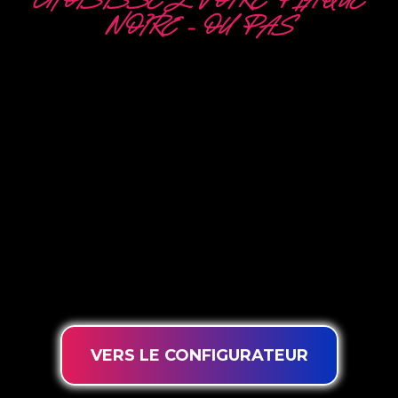
CHOISISSEZ VOTRE PLAQUE
NOIRE – OU PAS
5 OPTIONS
DIFFÉRENTES
The Neon Company est un spécialiste du
développement, de la conception et de la
production de PowerLEDs™ Neon Signing. Avec
notre technologie d’éclairage innovante
‘PowerLEDs™’, vous avez la garantie des LED à
intensité variable les plus puissantes, d’une durée
de vie extra longue et adaptées à une utilisation
intensive 24h/24 et 7j/7.
VERS LE CONFIGURATEUR