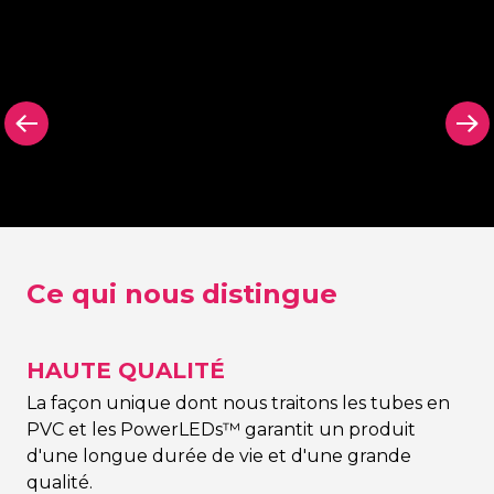
arrière
Panneau arrière
Panneau arr
on Signing
dans n’importe
découpé N
quelle couleur Neon
Signing
Signing
Ce qui nous distingue
HAUTE QUALITÉ
La façon unique dont nous traitons les tubes en
PVC et les PowerLEDs™ garantit un produit
d'une longue durée de vie et d'une grande
qualité.