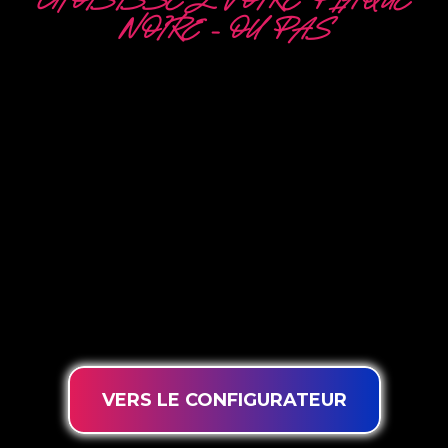
CHOISISSEZ VOTRE PLAQUE
NOIRE – OU PAS
5 OPTIONS
DIFFÉRENTES
The Neon Company est un spécialiste du
développement, de la conception et de la
production de PowerLEDs™ Neon Signing. Avec
notre technologie d’éclairage innovante
‘PowerLEDs™’, vous avez la garantie des LED à
intensité variable les plus puissantes, d’une durée
de vie extra longue et adaptées à une utilisation
intensive 24h/24 et 7j/7.
VERS LE CONFIGURATEUR