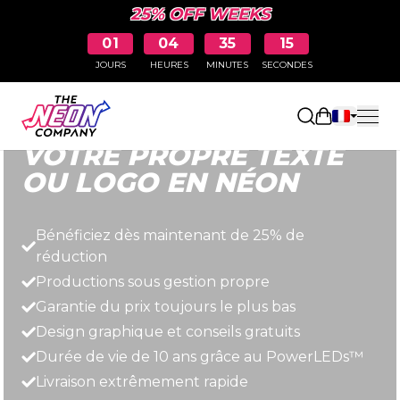
25% OFF WEEKS
01
04
35
14
JOURS
HEURES
MINUTES
SECONDES
Rapide, simple et abordable.
Ouvrir le pa
VOTRE PROPRE TEXTE
OU LOGO EN NÉON
Bénéficiez dès maintenant de 25% de
réduction
Productions sous gestion propre
Garantie du prix toujours le plus bas
Design graphique et conseils gratuits
Durée de vie de 10 ans grâce au PowerLEDs™
Livraison extrêmement rapide