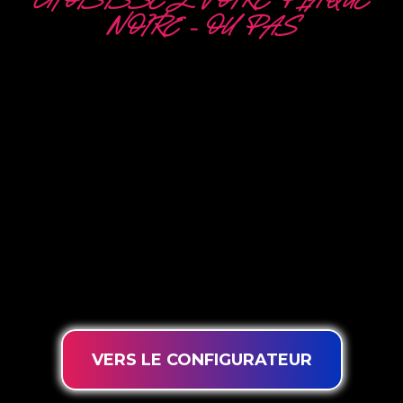
CHOISISSEZ VOTRE PLAQUE
NOIRE – OU PAS
5 OPTIONS
DIFFÉRENTES
The Neon Company est un spécialiste du
développement, de la conception et de la
production de PowerLEDs™ Neon Signing. Avec
notre technologie d’éclairage innovante
‘PowerLEDs™’, vous avez la garantie des LED à
intensité variable les plus puissantes, d’une durée
de vie extra longue et adaptées à une utilisation
intensive 24h/24 et 7j/7.
VERS LE CONFIGURATEUR