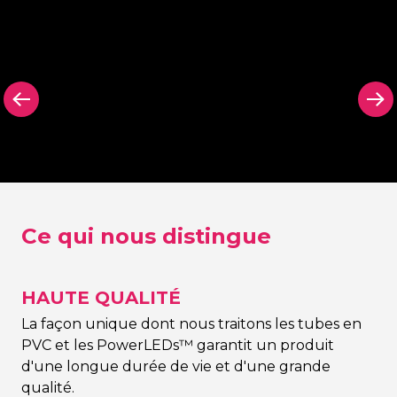
arrière
Panneau arrière
Panneau arr
on Signing
dans n’importe
découpé N
quelle couleur Neon
Signing
Signing
Ce qui nous distingue
HAUTE QUALITÉ
La façon unique dont nous traitons les tubes en
PVC et les PowerLEDs™ garantit un produit
d'une longue durée de vie et d'une grande
qualité.