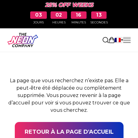
25% OFF WEEKS
03
02
16
13
JOURS
HEURES
MINUTES
SECONDES
PAGE NON TROUVÉE
Ouvrir le pa
La page que vous recherchez n’existe pas. Elle a
peut-être été déplacée ou complètement
supprimée. Vous pouvez revenir à la page
d’accueil pour voir si vous pouvez trouver ce que
vous cherchez.
RETOUR À LA PAGE D'ACCUEIL