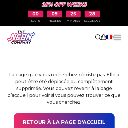
25% OFF WEEKS
00
09
25
28
JOURS
HEURES
MINUTES
SECONDES
PAGE NON TROUVÉE
Ouvrir le pa
La page que vous recherchez n’existe pas. Elle a
peut-être été déplacée ou complètement
supprimée. Vous pouvez revenir à la page
d’accueil pour voir si vous pouvez trouver ce que
vous cherchez.
RETOUR À LA PAGE D'ACCUEIL