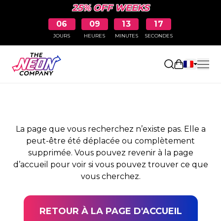
25% OFF WEEKS
06
09
13
17
JOURS
HEURES
MINUTES
SECONDES
PAGE NON TROUVÉE
Ouvrir le pa
La page que vous recherchez n’existe pas. Elle a
peut-être été déplacée ou complètement
supprimée. Vous pouvez revenir à la page
d’accueil pour voir si vous pouvez trouver ce que
vous cherchez.
RETOUR À LA PAGE D'ACCUEIL